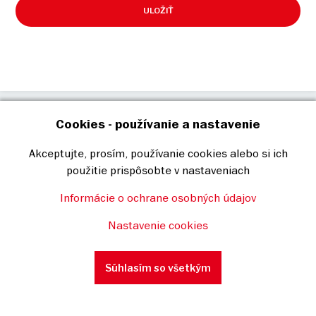
ULOŽIŤ
© Baumit, spol. s r. o. – Všetky práva vyhradené
Cookies - používanie a nastavenie
O nás
Kontakt
Podmienky používania
Akceptujte, prosím, používanie cookies alebo si ich
použitie prispôsobte v nastaveniach
Informácie o ochrane osobných údajov
Nastavenie cookies
Súhlasím so všetkým